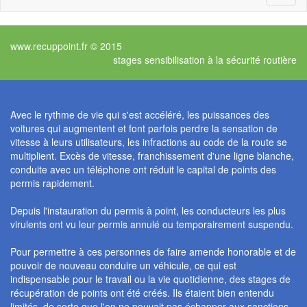
naviga
www.recuppoint.fr © 2015
stages sensibilisation à la sécurité routière
Avec le rythme de vie qui s'est accéléré, les puissances des
voitures qui augmentent et font parfois perdre la sensation de
vitesse à leurs utilisateurs, les infractions au code de la route se
multiplient. Excès de vitesse, franchissement d'une ligne blanche,
conduite avec un téléphone ont réduit le capital de points des
permis rapidement.
Depuis l'instauration du permis à point, les conducteurs les plus
virulents ont vu leur permis annulé ou temporairement suspendu.
Pour permettre à ces personnes de faire amende honorable et de
pouvoir de nouveau conduire un véhicule, ce qui est
indispensable pour le travail ou la vie quotidienne, des stages de
récupération de points ont été créés. Ils étaient bien entendu
limités, de sorte que l'on ne pouvait pas échapper aux sanctions