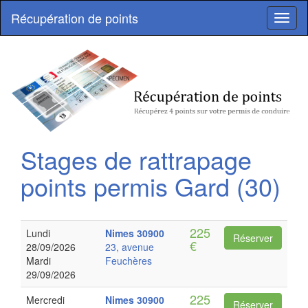
Récupération de points
Toggl
naviga
Stages de rattrapage
points permis
Gard (30)
225
Lundi
Nimes
30900
Réserver
€
28/09/2026
23, avenue
Mardi
Feuchères
29/09/2026
225
Mercredi
Nimes
30900
Réserver