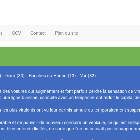
es
CGV
Contact
Plan du site
)
-
Gard (30)
-
Bouches du Rhône (13)
-
Var (83)
 des voitures qui augmentent et font parfois perdre la sensation de vites
 d'une ligne blanche, conduite avec un téléphone ont réduit le capital d
rs les plus virulents ont vu leur permis annulé ou temporairement suspe
ble et de pouvoir de nouveau conduire un véhicule, ce qui est indispen
aient bien entendu limités, de sorte que l'on ne pouvait pas échapper a