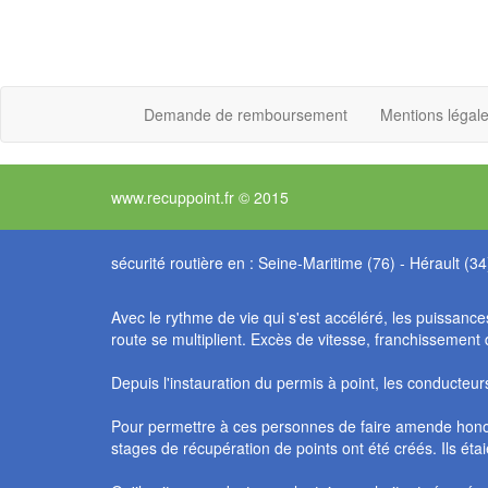
Demande de remboursement
Mentions légal
www.recuppoint.fr © 2015
sécurité routière en :
Seine-Maritime (76)
-
Hérault (34
Avec le rythme de vie qui s'est accéléré, les puissances
route se multiplient. Excès de vitesse, franchissement
Depuis l'instauration du permis à point, les conducteu
Pour permettre à ces personnes de faire amende honora
stages de récupération de points ont été créés. Ils ét