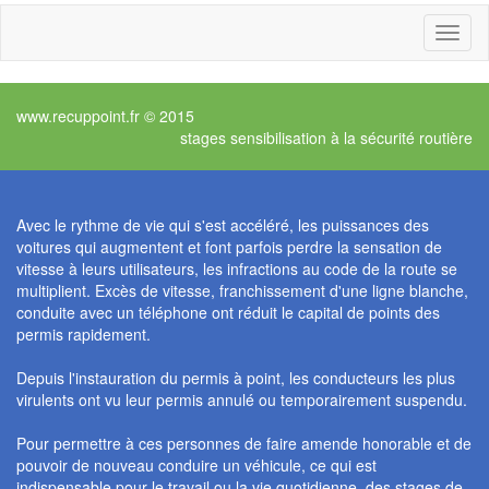
Toggl
naviga
www.recuppoint.fr © 2015
stages sensibilisation à la sécurité routière
Avec le rythme de vie qui s'est accéléré, les puissances des
voitures qui augmentent et font parfois perdre la sensation de
vitesse à leurs utilisateurs, les infractions au code de la route se
multiplient. Excès de vitesse, franchissement d'une ligne blanche,
conduite avec un téléphone ont réduit le capital de points des
permis rapidement.
Depuis l'instauration du permis à point, les conducteurs les plus
virulents ont vu leur permis annulé ou temporairement suspendu.
Pour permettre à ces personnes de faire amende honorable et de
pouvoir de nouveau conduire un véhicule, ce qui est
indispensable pour le travail ou la vie quotidienne, des stages de